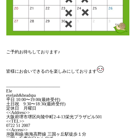
ご予約お待ちしております♪
皆様にお会いできるのを楽しみにしております
————————————–
Ele
eyelash&headspa
平日 10:00〜19:00(最終受付)
土日祝 9:30〜18:30(最終受付)
定休日 月曜日
<<Address>>
大阪府堺市堺区向陵中町2-4-13栄光プラザビル501
<<TEL>>
0722 51 2007
<<Access>>
JR阪和線/南海高野線 三国ヶ丘駅徒歩１分