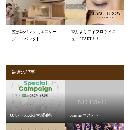
整形級パック【エニシー
12月よりアイブロウメニ
グローパック】
ューSTART！！
最近の記事
08.07〜START大感謝祭
omeme マスカラ