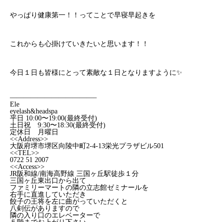
やっぱり健康第一！！ってことで早寝早起きを
これからも心掛けていきたいと思います！！
今日１日も皆様にとって素敵な１日となりますように✨
————————————–
Ele
eyelash&headspa
平日 10:00〜19:00(最終受付)
土日祝 9:30〜18:30(最終受付)
定休日 月曜日
<<Address>>
大阪府堺市堺区向陵中町2-4-13栄光プラザビル501
<<TEL>>
0722 51 2007
<<Access>>
JR阪和線/南海高野線 三国ヶ丘駅徒歩１分
三国ヶ丘東出口から出て
ファミリーマートの隣の立志館ゼミナールを
右手に直進していただき
餃子の王将を左に曲がっていただくと
八剣伝がありますので
隣の入り口のエレベーターで