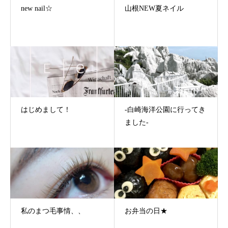
new nail☆
山根NEW夏ネイル
はじめまして！
-白崎海洋公園に行ってき
ました-
私のまつ毛事情、、
お弁当の日★