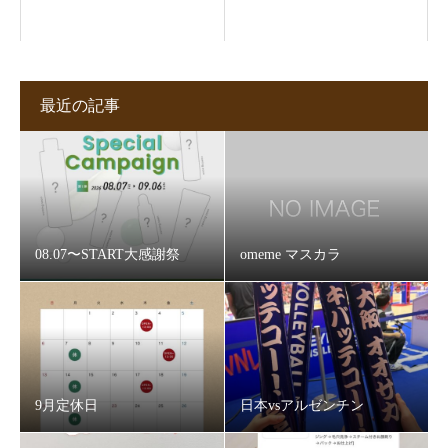
最近の記事
08.07〜START大感謝祭
omeme マスカラ
9月定休日
日本vsアルゼンチン