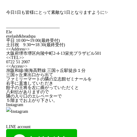
今日1日も皆様にとって素敵な1日となりますように✨
————————————–
Ele
eyelash&headspa
平日 10:00〜19:00(最終受付)
土日祝 9:30〜18:30(最終受付)
<<Address>>
大阪府堺市堺区向陵中町2-4-13栄光プラザビル501
<<TEL>>
0722 51 2007
<<Access>>
JR阪和線/南海高野線 三国ヶ丘駅徒歩１分
三国ヶ丘東出口から出て
ファミリーマートの隣の立志館ゼミナールを
右手に直進していただき
餃子の王将を左に曲がっていただくと
八剣伝がありますので
隣の入り口のエレベーターで
５階までお上がり下さい。
Instagram
LINE account