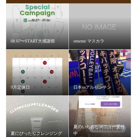
08.07〜START大感謝祭
omeme マスカラ
9月定休日
日本vsアルゼンチン
夏のいちおしメニュー受付
夏にぴったりクレンジング
中