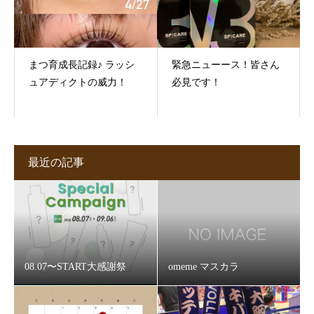
まつ育成長記録♪ ラッシ
緊急ニューース！皆さん
ュアディクトの威力！
必見です！
最近の記事
08.07〜START大感謝祭
omeme マスカラ