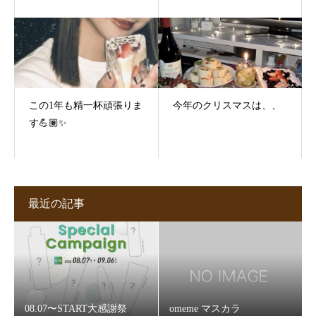
この1年も精一杯頑張りま
今年のクリスマスは、、
す💪🏽✨
最近の記事
08.07〜START大感謝祭
omeme マスカラ