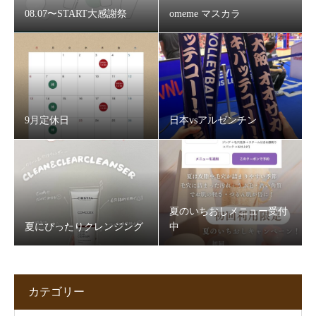
08.07〜START大感謝祭
omeme マスカラ
9月定休日
日本vsアルゼンチン
夏のいちおしメニュー受付
夏にぴったりクレンジング
中
カテゴリー