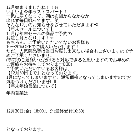
12月始まりましたね！！⛄️
いよいよ今年ラストスパート！
一気に寒くなって、朝は布団からなかなか
出れず毎日戦ってます。笑
そんな12月のお知らせをさせていただきます📢
【年末セールについて】
12月は年末セールの商品ご予約の
お渡し月となります！✨
もちろん、ご予約いただいてないお客様も
10〜20%OFFでご購入いただけます！
ただ、人気商品等は当日お渡し出来ない場合もございますので予
めご了承くださいませ。
(事前のご連絡いただけると対応できると思いますのでお早めの
ご連絡をお待ちしております🙇🏽‍♀️)
ご予約いただいているお客様は、
【12月30日まで】となっております。
1月になってしまいますと、通常価格となってしまいますのでお
気をつけくださいませ🙇🏽‍♀️
【年末年始営業について】
年内営業は
12月30日(金) 18:00まで (最終受付16:30)
となっております。