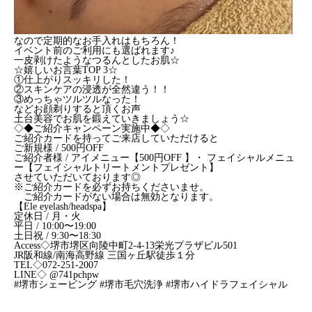
なので定期的なお手入れはもちろん！
イベント前のご利用にも選ばれます♪
一皮剥けたようなつるんとしたお肌☆
☆嬉しいお言葉TOP 3☆
①仕上がりスッキリした！
②スキンケアの浸透が全然違う！！
③めっちゃツルツルなった！
などお顔剃りすると頂くお声
土台美容でお肌を鍛えていきましょう☆
◇◆ご紹介キャンペーン実施中◆◇
ご紹介カードを持ってご来店していただけると
ご新規様 / 500円OFF
ご紹介者様 / アイメニュー【500円OFF 】・ フェイシャルメニュ
ー【フェイシャルトリートメントプレゼント】
させていただいております◎
※ご紹介カードを必ずお持ちくださいませ。
ご紹介カードがない場合は無効となります。
【Ele eyelash/headspa】
定休日 / 月・火
平日 / 10:00〜19:00
土日祝 / 9:30〜18:30
Access◇堺市堺区向陵中町2-4-13栄光プラザビル501
JR阪和線/南海高野線 三国ヶ丘駅徒歩１分
TEL◇072-251-2007
LINE◇ @741pchpw
#堺市シェービング #堺市毛穴洗浄 #堺市ハイドラフェイシャル