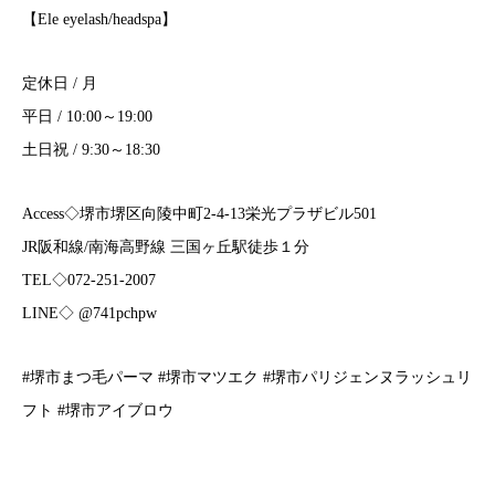
【Ele eyelash/headspa】
定休日 / 月
平日 / 10:00～19:00
土日祝 / 9:30～18:30
Access◇堺市堺区向陵中町2-4-13栄光プラザビル501
JR阪和線/南海高野線 三国ヶ丘駅徒歩１分
TEL◇072-251-2007
LINE◇ @741pchpw
#堺市まつ毛パーマ #堺市マツエク #堺市パリジェンヌラッシュリ
フト #堺市アイブロウ