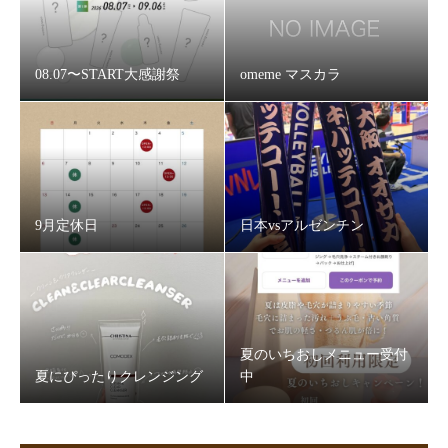
08.07〜START大感謝祭
omeme マスカラ
9月定休日
日本vsアルゼンチン
夏のいちおしメニュー受付
夏にぴったりクレンジング
中