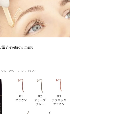
気☆eyebrow menu
2025.08.27
ンNEWS