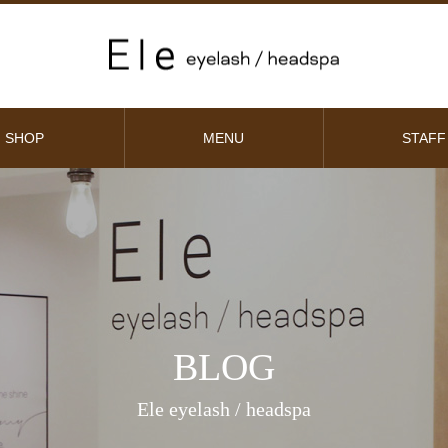
SHOP
MENU
STAFF
BLOG
Ele eyelash / headspa