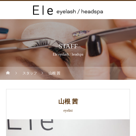
STAFF
Ele eyelash / headspa
スタッフ
山根 茜
山根 茜
eyelist