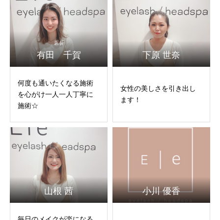
店長
有田 千賀
下原 世奈
何度も通いたくなる施術
女性の美しさを引き出し
を心がけ一人一人丁寧に
ます！
施術☆
山根 茜
小川 優香
毎日のメイクが楽になる