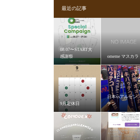
最近の記事
08.07〜START大
感謝祭
omeme マスカラ
日本vsアルゼン
9月定休日
チン