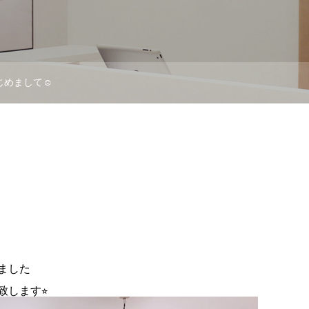
じめまして☺︎
りました
します⭐︎