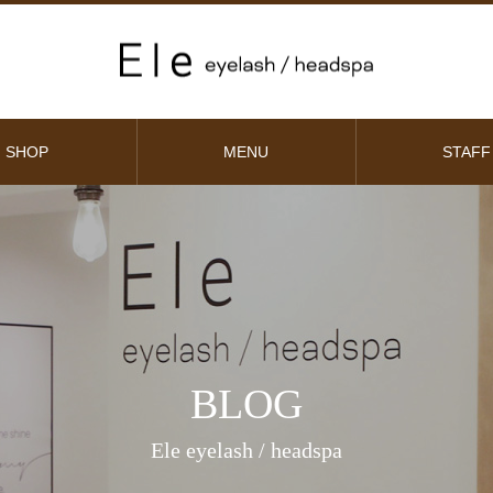
SHOP
MENU
STAFF
BLOG
Ele eyelash / headspa